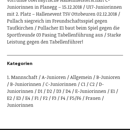
Vorrunde oberbayrische Hallenmeisterschaft C-
Juniorinnen in Planegg – 15.12.2018
U17-Juniorinnen
mit 2. Platz – Hallenevent TSV Ottobeuren 02.12.2018
Pullach siegreich im Freundschaftsspiel gegen
Taufkirchen
Pullacher E1 baut beim Spiel gegen die
Sportfreunde 03 Pasing Tabellenführung aus
Starke
Leistung gegen den Tabellenführer!
Kategorien
1. Mannschaft
A-Junioren
Allgemein
B-Junioren
B-Juniorinnen
C-Juniorinnen
C1
C2
D-
Juniorinnen
D1
D2
D3
D4
E-Juniorinnen
E1
E2
E3
E4
F1
F2
F3
F4
F5/F6
Frauen
Juniorinnen