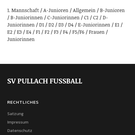
1. Mannschaft
A-Junioren
Allgemein
B-Junioren
B-Juniorinnen
C-Juniorinnen
C1
C2
D-
Juniorinnen
D1
D2
D3
D4
E-Juniorinnen
E1
E2
E3
E4
F1
F2
F3
F4
F5/F6
Frauen
Juniorinnen
SV PULLACH FUSSBALL
RECHTLICHES
Satzung
Impressum
Datenschutz