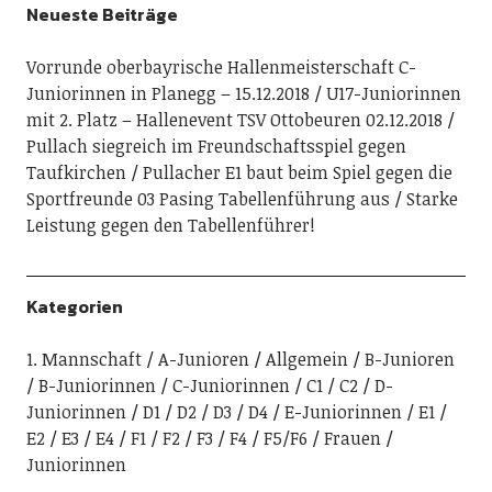
Neueste Beiträge
Vorrunde oberbayrische Hallenmeisterschaft C-
Juniorinnen in Planegg – 15.12.2018
U17-Juniorinnen
mit 2. Platz – Hallenevent TSV Ottobeuren 02.12.2018
Pullach siegreich im Freundschaftsspiel gegen
Taufkirchen
Pullacher E1 baut beim Spiel gegen die
Sportfreunde 03 Pasing Tabellenführung aus
Starke
Leistung gegen den Tabellenführer!
Kategorien
1. Mannschaft
A-Junioren
Allgemein
B-Junioren
B-Juniorinnen
C-Juniorinnen
C1
C2
D-
Juniorinnen
D1
D2
D3
D4
E-Juniorinnen
E1
E2
E3
E4
F1
F2
F3
F4
F5/F6
Frauen
Juniorinnen