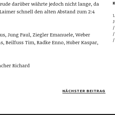
K
reude darüber währte jedoch nicht lange, da
 Laimer schnell den alten Abstand zum 2:4
1
J
us, Jung Paul, Ziegler Emanuele, Weber
as, Beilfuss Tim, Radke Enno, Huber Kaspar,
acher Richard
NÄCHSTER BEITRAG