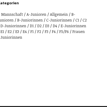
ategorien
. Mannschaft
A-Junioren
Allgemein
B-
unioren
B-Juniorinnen
C-Juniorinnen
C1
C2
D-Juniorinnen
D1
D2
D3
D4
E-Juniorinnen
E1
E2
E3
E4
F1
F2
F3
F4
F5/F6
Frauen
Juniorinnen