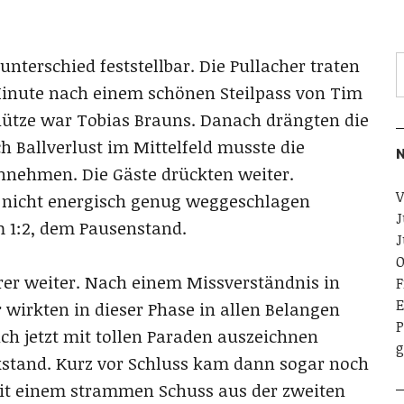
nterschied feststellbar. Die Pullacher traten
 Minute nach einem schönen Steilpass von Tim
chütze war Tobias Brauns. Danach drängten die
 Ballverlust im Mittelfeld musste die
N
nnehmen. Die Gäste drückten weiter.
V
 nicht energisch genug weggeschlagen
J
 1:2, dem Pausenstand.
J
O
rer weiter. Nach einem Missverständnis in
F
E
r wirkten in dieser Phase in allen Belangen
P
ich jetzt mit tollen Paraden auszeichnen
g
kstand. Kurz vor Schluss kam dann sogar noch
mit einem strammen Schuss aus der zweiten